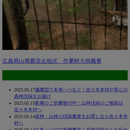
広島県山県郡芸北地区 作業時大雨風景
最近の投稿
2025.05.17
循環型で未来へつなぐ！佐々木木材が安心の
森林伐採をお届け
2025.05.15
新規のご依頼受付中！山林伐採のご相談は
佐々木木材へ
2025.05.14
森林・山林の伐採業者をお探しなら佐々木木
材へ
2025.05.14
広島・山口で実績豊富！森林伐採ならお任せ